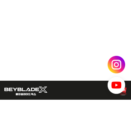
주식회사 티아츠코리아 대표이사 : 김선주 사업자등록번호 : 120-86-45192
(134-864) 서울시 강동구 성안로 163 상정빌딩 10층 티아츠코리아
Copyright © 2005 T·ARTS KOREA Co.,Ltd. All Rights Reserved.
© HomuraKawamoto, Hikaru Muno, Posuka Demizu, BBXProject, TV TOKYO